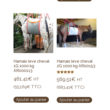
Harnais lève cheval
Harnais lève cheval
1G 1000 kg
2G 1000 kg AR00153
AR000113
Note
461,41
€
569,51
€
HT
HT
5.00
sur 5
(
553,69
€
TTC)
(
683,41
€
TTC)
Ajouter au panier
Ajouter au panier