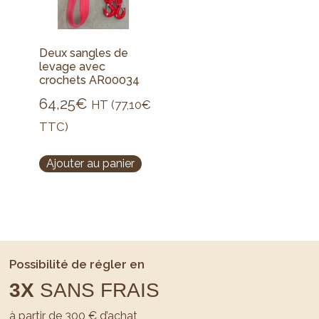
Deux sangles de
levage avec
crochets AR00034
64,25
€
HT (
77,10
€
TTC)
Ajouter au panier
Possibilité de régler en
3X
SANS FRAIS
à partir de 300 € d’achat