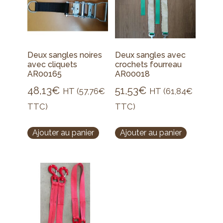
Deux sangles noires
Deux sangles avec
avec cliquets
crochets fourreau
AR00165
AR00018
48,13
€
51,53
€
HT (
57,76
€
HT (
61,84
€
TTC)
TTC)
Ajouter au panier
Ajouter au panier