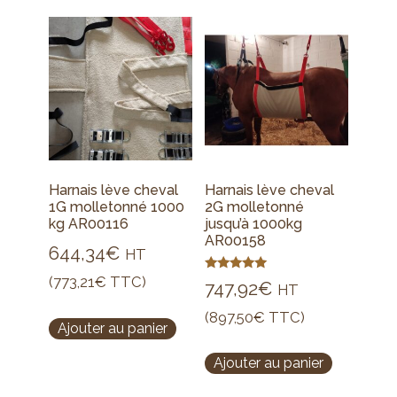
Harnais lève cheval
Harnais lève cheval
1G molletonné 1000
2G molletonné
kg AR00116
jusqu’à 1000kg
AR00158
644,34
€
HT
(
773,21
€
TTC)
Note
747,92
€
HT
5.00
sur 5
(
897,50
€
TTC)
Ajouter au panier
Ajouter au panier