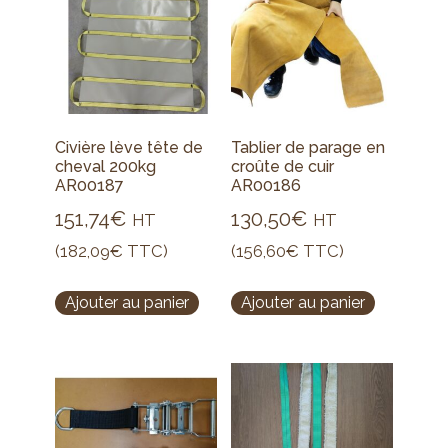
Civière lève tête de
Tablier de parage en
cheval 200kg
croûte de cuir
AR00187
AR00186
151,74
€
130,50
€
HT
HT
(
182,09
€
TTC)
(
156,60
€
TTC)
Ajouter au panier
Ajouter au panier