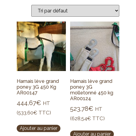
Harnais lève grand
Harnais lève grand
poney 3G 450 Kg
poney 3G
AR00147
molletonné 450 kg
AR00124
444,67
€
HT
523,78
€
HT
(
533,60
€
TTC)
(
628,54
€
TTC)
Ajouter au panier
Ajouter au panier