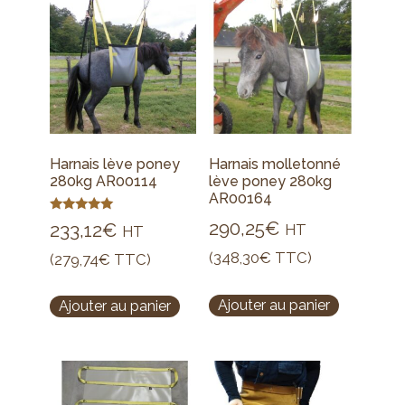
Harnais lève poney
Harnais molletonné
280kg AR00114
lève poney 280kg
AR00164
Note
290,25
€
233,12
€
HT
HT
5.00
sur 5
(
348,30
€
TTC)
(
279,74
€
TTC)
Ajouter au panier
Ajouter au panier