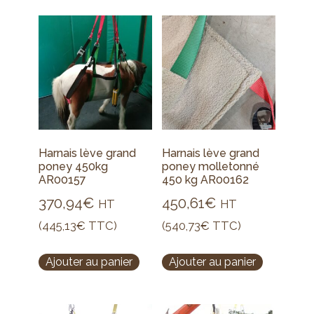
Harnais lève grand
Harnais lève grand
poney 450kg
poney molletonné
AR00157
450 kg AR00162
370,94
€
450,61
€
HT
HT
(
445,13
€
TTC)
(
540,73
€
TTC)
Ajouter au panier
Ajouter au panier