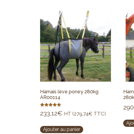
Harnais lève poney 280kg
Harn
AR00114
280
290
Note
233,12
€
HT (
279,74
€
TTC)
5.00
sur 5
Ajo
Ajouter au panier