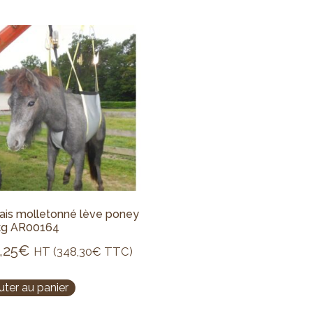
ais molletonné lève poney
kg AR00164
,25
€
HT (
348,30
€
TTC)
uter au panier