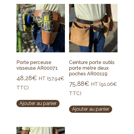
Porte perceuse
Ceinture porte outils
visseuse AR00071
porte mètre deux
poches AR00119
48,28
€
HT (
57,94
€
75,88
€
HT (
91,06
€
TTC)
TTC)
Ajouter au panier
Ajouter au panier