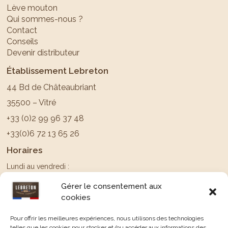
Lève mouton
Qui sommes-nous ?
Contact
Conseils
Devenir distributeur
Établissement Lebreton
44 Bd de Châteaubriant
35500 – Vitré
+33 (0)2 99 96 37 48
+33(0)6 72 13 65 26
Horaires
Lundi au vendredi :
09:00–13:00, 14:00–18:00
Gérer le consentement aux
Samedi & Dimanche : Fermé
cookies
Suivez-nous sur
Pour offrir les meilleures expériences, nous utilisons des technologies
telles que les cookies pour stocker et/ou accéder aux informations des