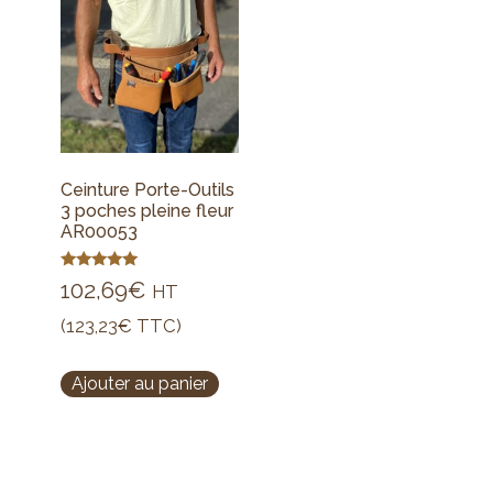
Ceinture Porte-Outils
3 poches pleine fleur
AR00053
Note
102,69
€
HT
5.00
sur 5
(
123,23
€
TTC)
Ajouter au panier